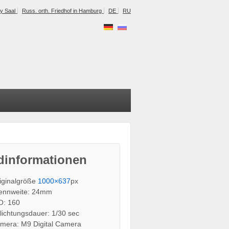
y Saal
Russ. orth. Friedhof in Hamburg
DE
RU
dinformationen
iginalgröße
1000×637
px
ennweite: 24mm
O: 160
lichtungsdauer: 1/30 sec
mera: M9 Digital Camera